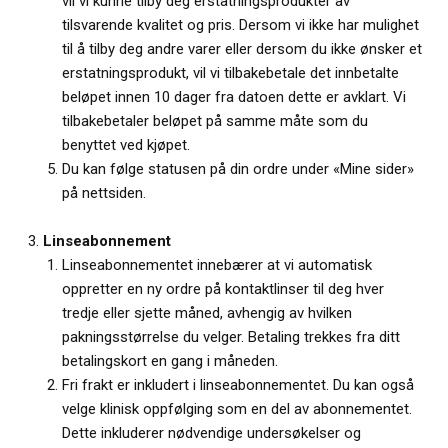
vil vi kunne tilby deg erstatningsprodukter av
tilsvarende kvalitet og pris. Dersom vi ikke har mulighet
til å tilby deg andre varer eller dersom du ikke ønsker et
erstatningsprodukt, vil vi tilbakebetale det innbetalte
beløpet innen 10 dager fra datoen dette er avklart. Vi
tilbakebetaler beløpet på samme måte som du
benyttet ved kjøpet.
Du kan følge statusen på din ordre under «Mine sider»
på nettsiden.
Linseabonnement
Linseabonnementet innebærer at vi automatisk
oppretter en ny ordre på kontaktlinser til deg hver
tredje eller sjette måned, avhengig av hvilken
pakningsstørrelse du velger. Betaling trekkes fra ditt
betalingskort en gang i måneden.
Fri frakt er inkludert i linseabonnementet. Du kan også
velge klinisk oppfølging som en del av abonnementet.
Dette inkluderer nødvendige undersøkelser og