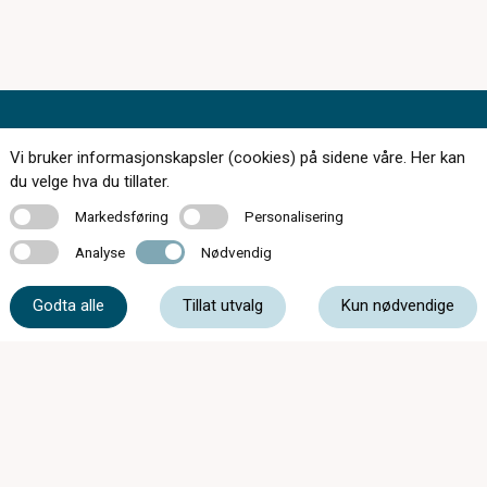
Kontakt oss
Vi bruker informasjonskapsler (cookies) på sidene våre. Her kan
du velge hva du tillater.
Markedsføring
Personalisering
Markedsføring
Personalisering
Analyse
Nødvendig
56 55 20 50
Analyse
Nødvendig
Godta alle
Tillat utvalg
Kun nødvendige
post@optikar-bjelland.no