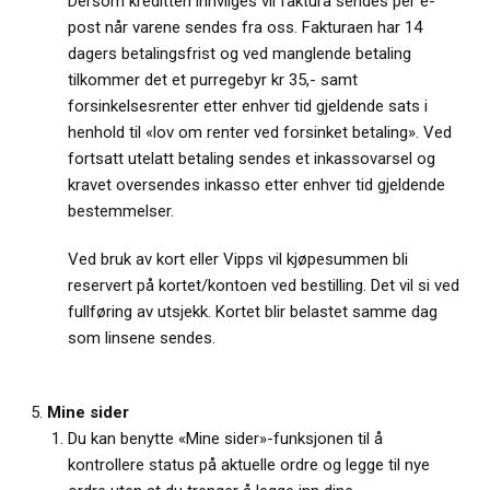
Dersom kreditten innvilges vil faktura sendes per e-
post når varene sendes fra oss. Fakturaen har 14
dagers betalingsfrist og ved manglende betaling
tilkommer det et purregebyr kr 35,- samt
forsinkelsesrenter etter enhver tid gjeldende sats i
henhold til «lov om renter ved forsinket betaling». Ved
fortsatt utelatt betaling sendes et inkassovarsel og
kravet oversendes inkasso etter enhver tid gjeldende
bestemmelser.
Ved bruk av kort eller Vipps vil kjøpesummen bli
reservert på kortet/kontoen ved bestilling. Det vil si ved
fullføring av utsjekk. Kortet blir belastet samme dag
som linsene sendes.
Mine sider
Du kan benytte «Mine sider»-funksjonen til å
kontrollere status på aktuelle ordre og legge til nye