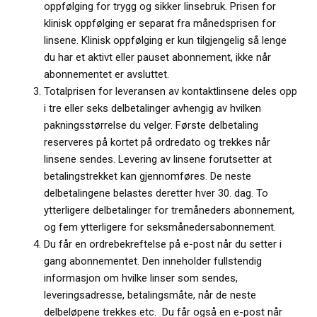
oppfølging for trygg og sikker linsebruk. Prisen for
klinisk oppfølging er separat fra månedsprisen for
linsene. Klinisk oppfølging er kun tilgjengelig så lenge
du har et aktivt eller pauset abonnement, ikke når
abonnementet er avsluttet.
Totalprisen for leveransen av kontaktlinsene deles opp
i tre eller seks delbetalinger avhengig av hvilken
pakningsstørrelse du velger. Første delbetaling
reserveres på kortet på ordredato og trekkes når
linsene sendes. Levering av linsene forutsetter at
betalingstrekket kan gjennomføres. De neste
delbetalingene belastes deretter hver 30. dag. To
ytterligere delbetalinger for tremåneders abonnement,
og fem ytterligere for seksmånedersabonnement.
Du får en ordrebekreftelse på e-post når du setter i
gang abonnementet. Den inneholder fullstendig
informasjon om hvilke linser som sendes,
leveringsadresse, betalingsmåte, når de neste
delbeløpene trekkes etc. Du får også en e-post når