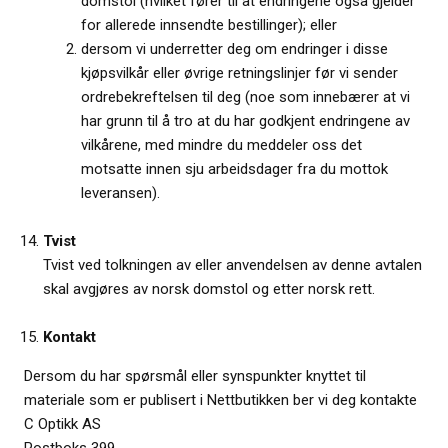
domstol (hvilket fører til at endringene også gjelder
for allerede innsendte bestillinger); eller
dersom vi underretter deg om endringer i disse
kjøpsvilkår eller øvrige retningslinjer før vi sender
ordrebekreftelsen til deg (noe som innebærer at vi
har grunn til å tro at du har godkjent endringene av
vilkårene, med mindre du meddeler oss det
motsatte innen sju arbeidsdager fra du mottok
leveransen).
Tvist
Tvist ved tolkningen av eller anvendelsen av denne avtalen
skal avgjøres av norsk domstol og etter norsk rett.
Kontakt
Dersom du har spørsmål eller synspunkter knyttet til
materiale som er publisert i Nettbutikken ber vi deg kontakte
C Optikk AS