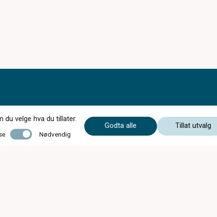
du velge hva du tillater.
Godta alle
Tillat utvalg
Nødvendig
se
Nødvendig
STENGT Påskeafta 04.04.2026
Ordinære opningstider:
Mandag - Onsdag
09:00 - 16:30