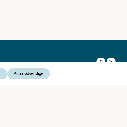
Kun nødvendige
Medlem av:
Les vår personvernerklæring
Kjøpsvilkår nettbutikk