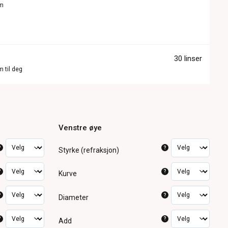
om
30 linser
m til deg
Venstre øye
?
?
Styrke (refraksjon)
?
?
Kurve
?
?
Diameter
?
?
Add