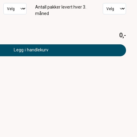
Antall pakker
levert hver 3.
måned
0,-
Legg i handlekurv