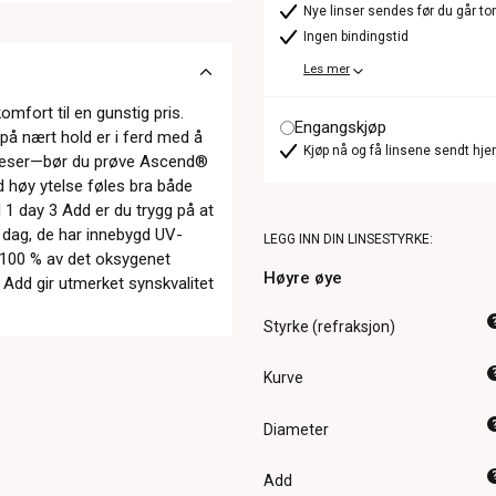
Nye linser sendes før du går t
Ingen bindingstid
Les mer
fort til en gunstig pris.
Engangskjøp
 på nært hold er i ferd med å
Kjøp nå og få linsene sendt hje
u leser—bør du prøve Ascend®
d høy ytelse føles bra både
 day 3 Add er du trygg på at
r dag, de har innebygd UV-
LEGG INN DIN LINSESTYRKE:
 100 % av det oksygenet
Høyre øye
 Add gir utmerket synskvalitet
Styrke (refraksjon)
Kurve
Diameter
Add