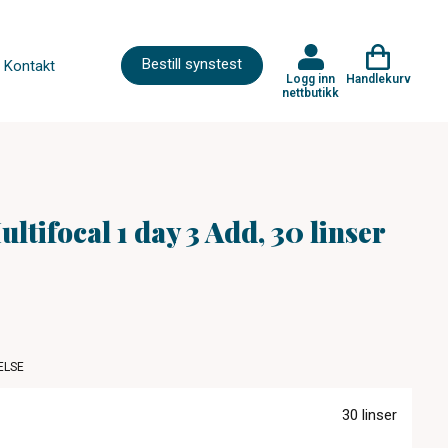
Bestill synstest
Kontakt
Logg inn
Handlekurv
nettbutikk
ltifocal 1 day 3 Add, 30 linser
ELSE
30 linser