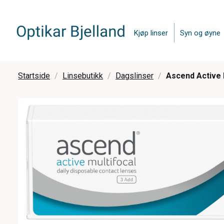
Kjøp linser
Syn og øyne
Startside
Linsebutikk
Dagslinser
Ascend Active M