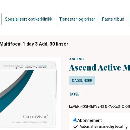
Spesialisert optikerklinikk
Tjenester og priser
Faste tilbud
ultifocal 1 day 3 Add, 30 linser
ASCEND
Ascend Active Mu
DAGSLINSER
395
LEVERINGSFREKVENS & PAKKESTØRR
Abonnement
Automatisk månedlig betaling