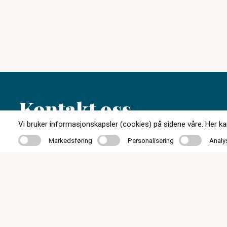
Kontakt oss
Vi bruker informasjonskapsler (cookies) på sidene våre. Her kan 
Markedsføring
Personalisering
Analyse
Markedsføring
Personalisering
Analy
56 55 20 50