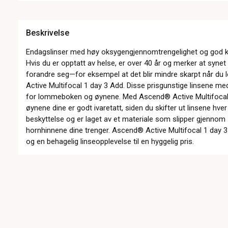
Beskrivelse
Endagslinser med høy oksygengjennomtrengelighet og god kom
Hvis du er opptatt av helse, er over 40 år og merker at synet
forandre seg—for eksempel at det blir mindre skarpt når d
Active Multifocal 1 day 3 Add. Disse prisgunstige linsene me
for lommeboken og øynene. Med Ascend® Active Multifocal 1
øynene dine er godt ivaretatt, siden du skifter ut linsene hve
beskyttelse og er laget av et materiale som slipper gjennom
hornhinnene dine trenger. Ascend® Active Multifocal 1 day 3
og en behagelig linseopplevelse til en hyggelig pris.