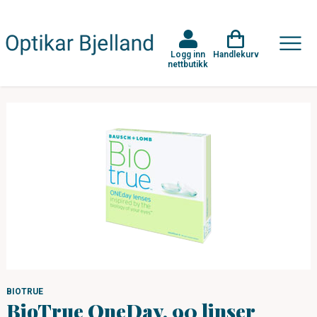
Logg inn
Handlekurv
nettbutikk
BIOTRUE
BioTrue OneDay, 90 linser