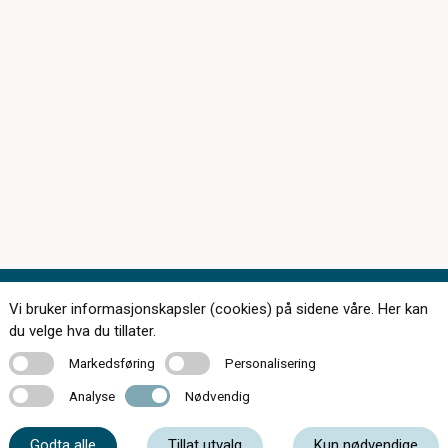
Vi bruker informasjonskapsler (cookies) på sidene våre. Her kan
Kontakt oss
du velge hva du tillater.
Markedsføring
Personalisering
Markedsføring
Personalisering
Analyse
Nødvendig
Analyse
Nødvendig
56 55 20 50
Godta alle
Tillat utvalg
Kun nødvendige