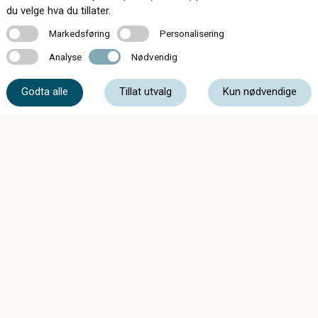
Kontakt oss
du velge hva du tillater.
Markedsføring
Personalisering
Markedsføring
Personalisering
Analyse
Nødvendig
Analyse
Nødvendig
56 55 20 50
Godta alle
Tillat utvalg
Kun nødvendige
post@optikar-bjelland.no
Sandvenvegen 16, 5600 Norheimsund
STENGT Påskeafta 04.04.2026