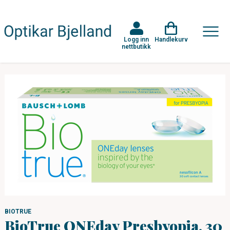
Logg inn
Handlekurv
nettbutikk
BIOTRUE
BioTrue ONEday Presbyopia, 30