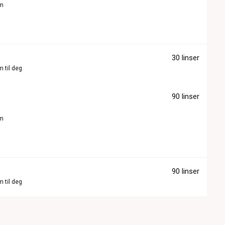
om
30 linser
m til deg
90 linser
om
90 linser
m til deg