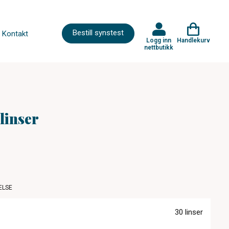
Bestill synstest
Kontakt
Logg inn
Handlekurv
nettbutikk
 linser
ELSE
30 linser