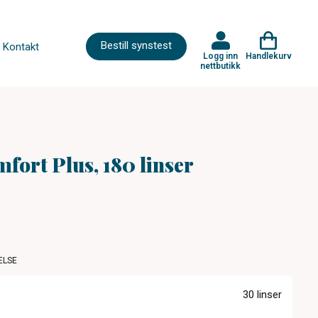
Bestill synstest
Kontakt
Logg inn
Handlekurv
nettbutikk
fort Plus, 180 linser
ELSE
30 linser