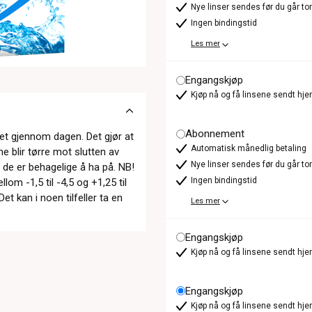
Nye linser sendes før du går t
Ingen bindingstid
Les mer
Engangskjøp
Kjøp nå og få linsene sendt hje
Abonnement
yet gjennom dagen. Det gjør at
Automatisk månedlig betaling
e blir tørre mot slutten av
Nye linser sendes før du går t
 de er behagelige å ha på. NB!
Ingen bindingstid
lom -1,5 til -4,5 og +1,25 til
t kan i noen tilfeller ta en
Les mer
Engangskjøp
Kjøp nå og få linsene sendt hje
Engangskjøp
Kjøp nå og få linsene sendt hje