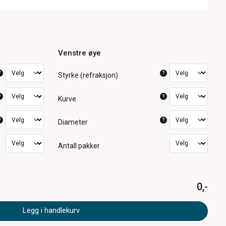
Venstre øye
?
?
Styrke (refraksjon)
?
?
Kurve
?
?
Diameter
Antall pakker
0,-
Legg i handlekurv