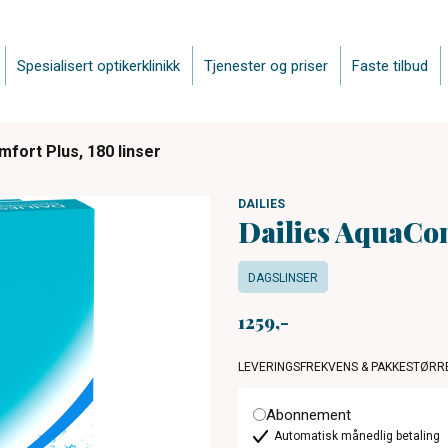
Spesialisert optikerklinikk
Tjenester og priser
Faste tilbud
fort Plus, 180 linser
DAILIES
Dailies AquaCom
DAGSLINSER
1259
LEVERINGSFREKVENS & PAKKESTØRR
Abonnement
Automatisk månedlig betaling