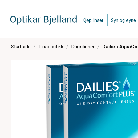
Kjøp linser
Syn og øyne
Startside
Linsebutikk
Dagslinser
Dailies AquaCom