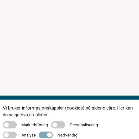
Vi bruker informasjonskapsler (cookies) på sidene våre. Her kan
Kontakt oss
du velge hva du tillater.
Markedsføring
Personalisering
Markedsføring
Personalisering
Analyse
Nødvendig
Analyse
Nødvendig