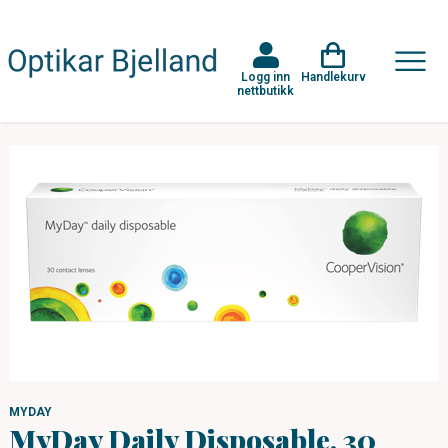
Logg inn
Handlekurv
nettbutikk
MYDAY
MyDay Daily Disposable, 30