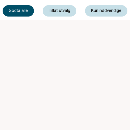
56 55 20 50
Godta alle
Tillat utvalg
Kun nødvendige
post@optikar-bjelland.no
Sandvenvegen 16, 5600 Norheimsund
STENGT Påskeafta 04.04.2026
Ordinære opningstider:
Mandag - Onsdag
09:00 - 16:30
Torsdag
09:00 - 18:00