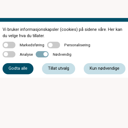
Vi bruker informasjonskapsler (cookies) på sidene våre. Her kan
Kontakt oss
du velge hva du tillater.
Markedsføring
Personalisering
Markedsføring
Personalisering
Analyse
Nødvendig
Analyse
Nødvendig
56 55 20 50
Godta alle
Tillat utvalg
Kun nødvendige
post@optikar-bjelland.no
Sandvenvegen 16, 5600 Norheimsund