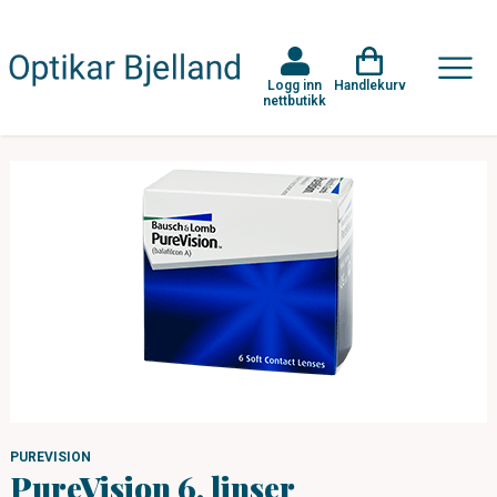
Logg inn
Handlekurv
nettbutikk
PUREVISION
PureVision 6, linser