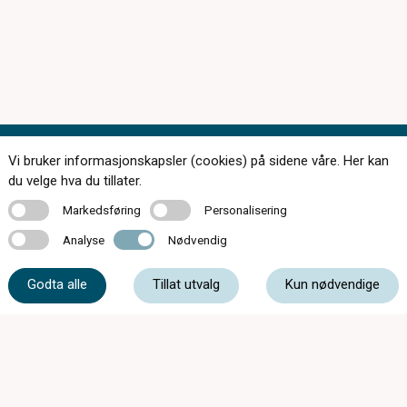
Vi bruker informasjonskapsler (cookies) på sidene våre. Her kan
Kontakt oss
du velge hva du tillater.
Markedsføring
Personalisering
Markedsføring
Personalisering
Analyse
Nødvendig
Analyse
Nødvendig
56 55 20 50
Godta alle
Tillat utvalg
Kun nødvendige