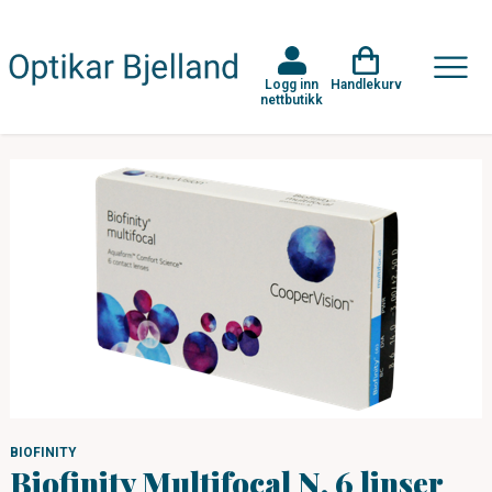
Logg inn
Handlekurv
nettbutikk
BIOFINITY
Biofinity Multifocal N, 6 linser