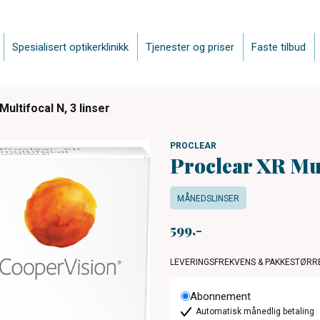
Spesialisert optikerklinikk
Tjenester og priser
Faste tilbud
ultifocal N, 3 linser
PROCLEAR
Proclear XR Mult
MÅNEDSLINSER
599
LEVERINGSFREKVENS & PAKKESTØRR
Abonnement
Automatisk månedlig betaling