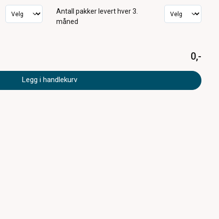
Antall pakker
levert hver 3.
måned
0,-
Legg i handlekurv