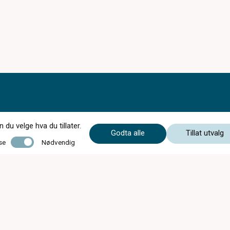
du velge hva du tillater.
Godta alle
Tillat utvalg
Nødvendig
se
Nødvendig
STENGT Påskeafta 04.04.2026
Ordinære opningstider:
Mandag - Onsdag
09:00 - 16:30