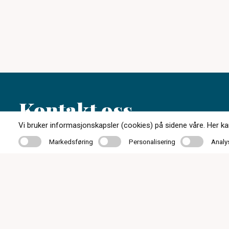
Kontakt oss
Vi bruker informasjonskapsler (cookies) på sidene våre. Her kan 
Markedsføring
Personalisering
Analyse
Markedsføring
Personalisering
Analy
56 55 20 50