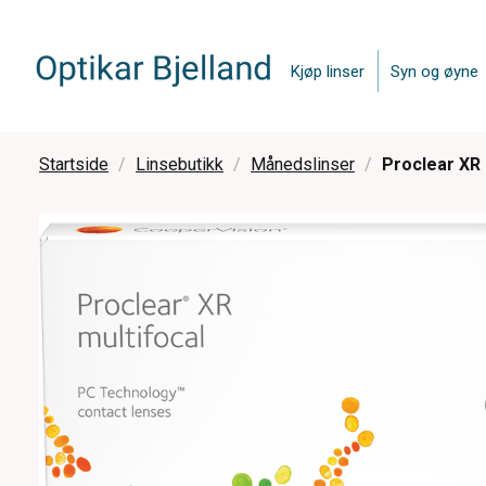
Kjøp linser
Syn og øyne
Startside
Linsebutikk
Månedslinser
Proclear XR M