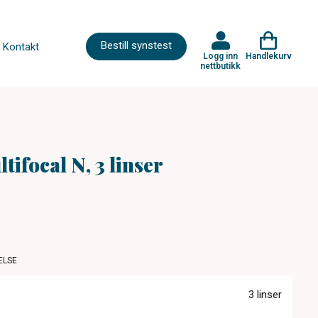
Bestill synstest
Kontakt
Logg inn
Handlekurv
nettbutikk
ifocal N, 3 linser
ELSE
3 linser