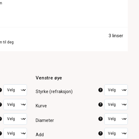
om
3 linser
m til deg
Venstre øye
?
?
Styrke (refraksjon)
?
?
Kurve
?
?
Diameter
?
?
Add