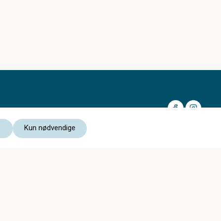
Kun nødvendige
Medlem av:
Les vår personvernerklæring
Kjøpsvilkår nettbutikk