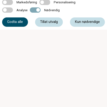
Markedsføring
Personalisering
Markedsføring
Personalisering
Analyse
Nødvendig
Analyse
Nødvendig
56 55 20 50
Godta alle
Tillat utvalg
Kun nødvendige
post@optikar-bjelland.no
Sandvenvegen 16, 5600 Norheimsund
STENGT Påskeafta 04.04.2026
Ordinære opningstider: