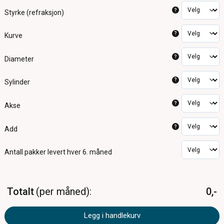
?
Styrke (refraksjon)
?
Kurve
?
Diameter
?
Sylinder
?
Akse
?
Add
Antall pakker
levert hver 6. måned
Totalt
per måned
0,-
Legg i handlekurv