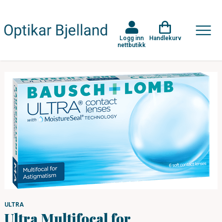
Logg inn
Handlekurv
nettbutikk
ULTRA
Ultra Multifocal for