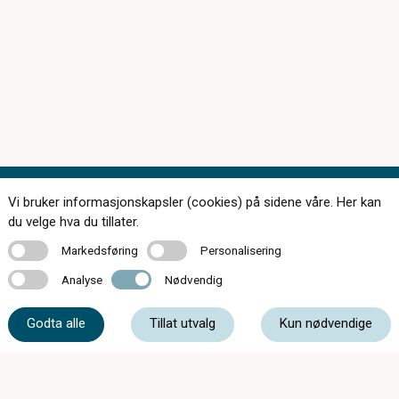
Vi bruker informasjonskapsler (cookies) på sidene våre. Her kan
Kontakt oss
du velge hva du tillater.
Markedsføring
Personalisering
Markedsføring
Personalisering
Analyse
Nødvendig
Analyse
Nødvendig
56 55 20 50
Godta alle
Tillat utvalg
Kun nødvendige