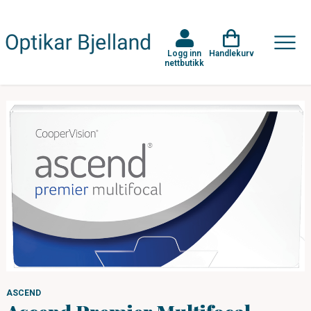
Logg inn
Handlekurv
nettbutikk
ASCEND