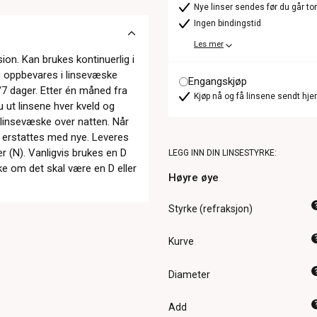
Nye linser sendes før du går t
Ingen bindingstid
Les mer
on. Kan brukes kontinuerlig i
og oppbevares i linsevæske
Engangskjøp
r/7 dager. Etter én måned fra
Kjøp nå og få linsene sendt hje
 ut linsene hver kveld og
 linsevæske over natten. Når
g erstattes med nye. Leveres
r (N). Vanligvis brukes en D
LEGG INN DIN LINSESTYRKE:
ke om det skal være en D eller
Høyre øye
Styrke (refraksjon)
Kurve
Diameter
Add