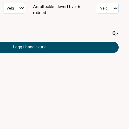
Antall pakker
levert hver 6.
måned
0,-
Legg i handlekurv