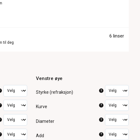
om
6 linser
m til deg
Venstre øye
?
?
Styrke (refraksjon)
?
?
Kurve
?
?
Diameter
?
?
Add