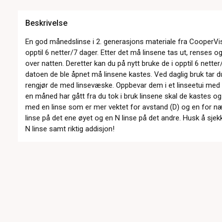
Beskrivelse
En god månedslinse i 2. generasjons materiale fra CooperVisi
opptil 6 netter/7 dager. Etter det må linsene tas ut, renses 
over natten. Deretter kan du på nytt bruke de i opptil 6 nette
datoen de ble åpnet må linsene kastes. Ved daglig bruk tar du
rengjør de med linsevæske. Oppbevar dem i et linseetui med
en måned har gått fra du tok i bruk linsene skal de kastes o
med en linse som er mer vektet for avstand (D) og en for næ
linse på det ene øyet og en N linse på det andre. Husk å sjek
N linse samt riktig addisjon!