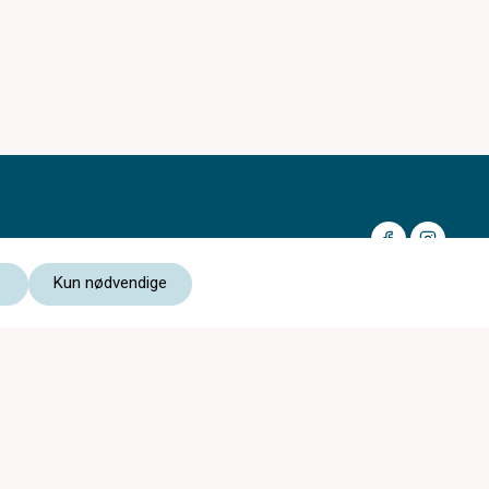
Kun nødvendige
Medlem av:
Les vår personvernerklæring
Kjøpsvilkår nettbutikk