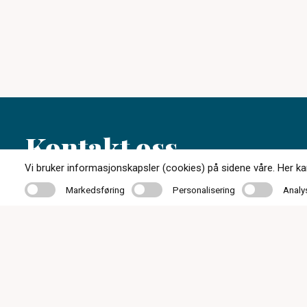
Kontakt oss
Vi bruker informasjonskapsler (cookies) på sidene våre. Her kan 
Markedsføring
Personalisering
Analyse
Markedsføring
Personalisering
Analy
56 55 20 50