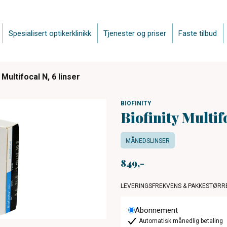
Spesialisert optikerklinikk
Tjenester og priser
Faste tilbud
 Multifocal N, 6 linser
BIOFINITY
Biofinity Multifo
MÅNEDSLINSER
849
LEVERINGSFREKVENS & PAKKESTØRR
Abonnement
Automatisk månedlig betaling