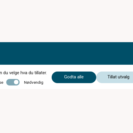
du velge hva du tillater.
Godta alle
Tillat utvalg
Nødvendig
se
Nødvendig
STENGT Påskeafta 04.04.2026
Ordinære opningstider:
Mandag - Onsdag
09:00 - 16:30