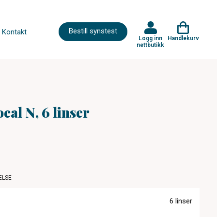
Bestill synstest
Kontakt
Logg inn
Handlekurv
nettbutikk
cal N, 6 linser
ELSE
6 linser