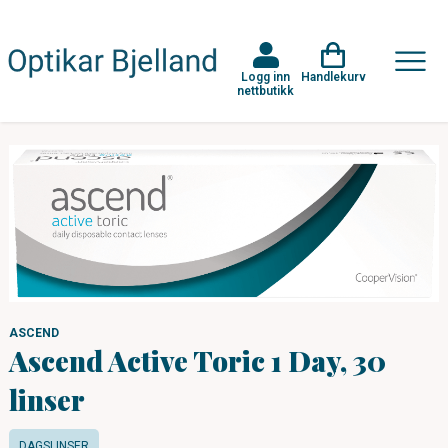
Logg inn
Handlekurv
nettbutikk
ASCEND
Ascend Active Toric 1 Day, 30
linser
DAGSLINSER