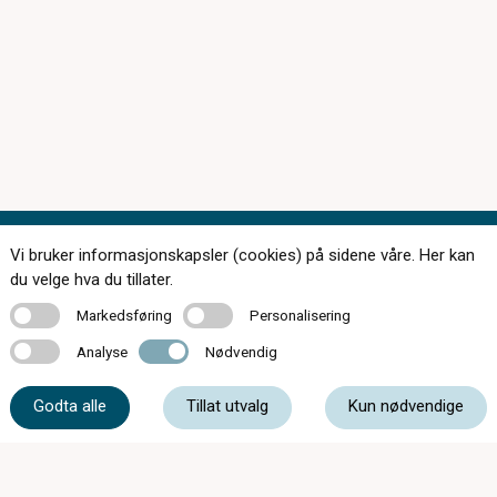
Vi bruker informasjonskapsler (cookies) på sidene våre. Her kan
Kontakt oss
du velge hva du tillater.
Markedsføring
Personalisering
Markedsføring
Personalisering
Analyse
Nødvendig
Analyse
Nødvendig
56 55 20 50
Godta alle
Tillat utvalg
Kun nødvendige