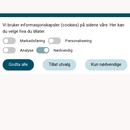
Vi bruker informasjonskapsler (cookies) på sidene våre. Her kan
Kontakt oss
du velge hva du tillater.
Markedsføring
Personalisering
Markedsføring
Personalisering
Analyse
Nødvendig
Analyse
Nødvendig
56 55 20 50
Godta alle
Tillat utvalg
Kun nødvendige
post@optikar-bjelland.no
Sandvenvegen 16, 5600 Norheimsund