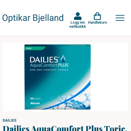
Logg inn
Handlekurv
nettbutikk
DAILIES
Dailies AquaComfort Plus Toric,