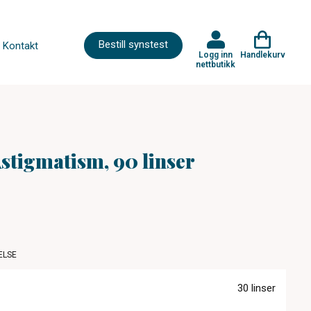
Bestill synstest
Kontakt
Logg inn
Handlekurv
nettbutikk
Astigmatism, 90 linser
ELSE
30 linser