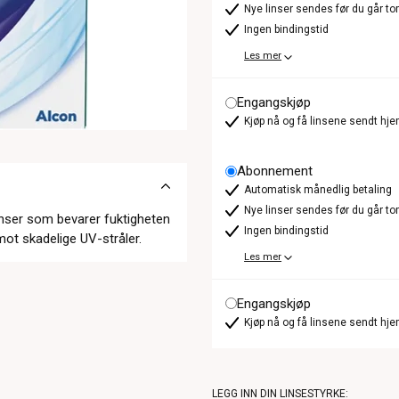
Nye linser sendes før du går t
Ingen bindingstid
Les mer
Engangskjøp
Kjøp nå og få linsene sendt hje
Abonnement
Automatisk månedlig betaling
Nye linser sendes før du går t
inser som bevarer fuktigheten
Ingen bindingstid
mot skadelige UV-stråler.
Les mer
Engangskjøp
Kjøp nå og få linsene sendt hje
LEGG INN DIN LINSESTYRKE: