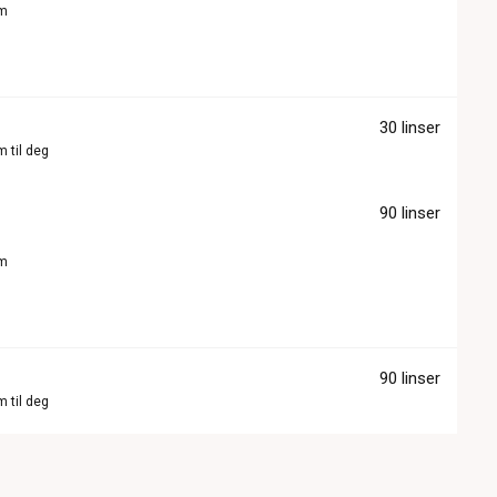
om
30 linser
m til deg
90 linser
om
90 linser
m til deg