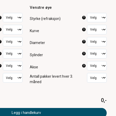
Venstre øye
?
?
Styrke (refraksjon)
?
?
Kurve
?
?
Diameter
?
?
Sylinder
?
?
Akse
Antall pakker
levert hver 3.
måned
0,-
Legg i handlekurv