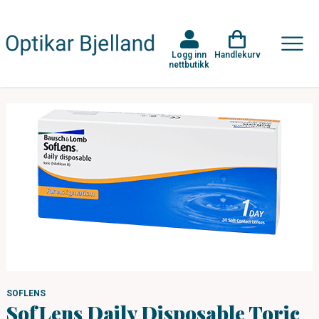
Logg inn
Handlekurv
nettbutikk
SOFLENS
SofLens Daily Disposable Toric