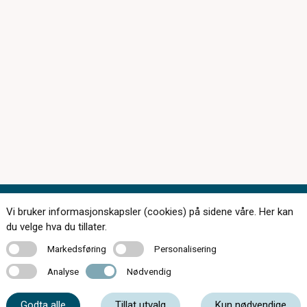
Vi bruker informasjonskapsler (cookies) på sidene våre. Her kan
Kontakt oss
du velge hva du tillater.
Markedsføring
Personalisering
Markedsføring
Personalisering
Analyse
Nødvendig
Analyse
Nødvendig
56 55 20 50
Godta alle
Tillat utvalg
Kun nødvendige