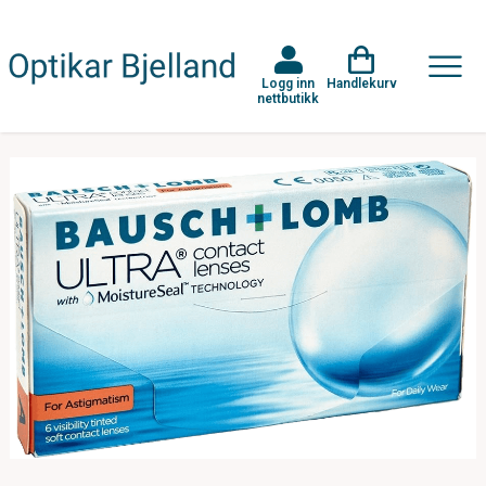
Logg inn
Handlekurv
nettbutikk