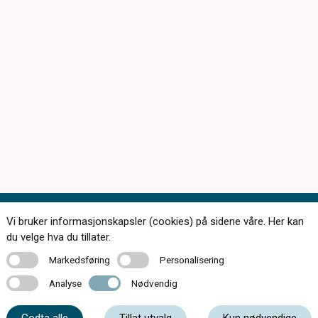
Vi bruker informasjonskapsler (cookies) på sidene våre. Her kan
Kontakt oss
du velge hva du tillater.
Markedsføring
Personalisering
Markedsføring
Personalisering
Analyse
Nødvendig
Analyse
Nødvendig
56 55 20 50