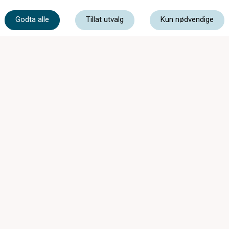
56 55 20 50
Godta alle
Tillat utvalg
Kun nødvendige
post@optikar-bjelland.no
Sandvenvegen 16, 5600 Norheimsund
STENGT Påskeafta 04.04.2026
Ordinære opningstider:
Mandag - Onsdag
09:00 - 16:30
Torsdag
09:00 - 18:00