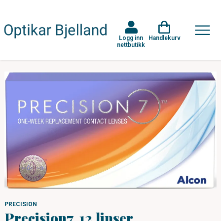
Logg inn
Handlekurv
nettbutikk
PRECISION
Precision7, 12 linser