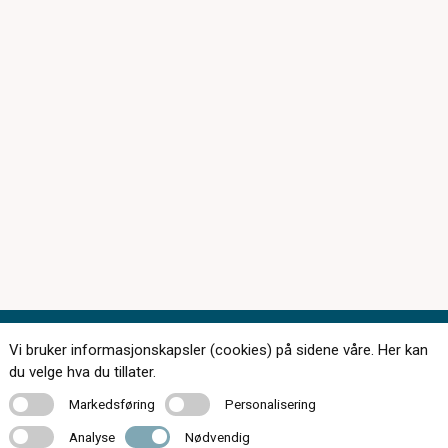
Vi bruker informasjonskapsler (cookies) på sidene våre. Her kan
Kontakt oss
du velge hva du tillater.
Markedsføring
Personalisering
Markedsføring
Personalisering
Analyse
Nødvendig
Analyse
Nødvendig