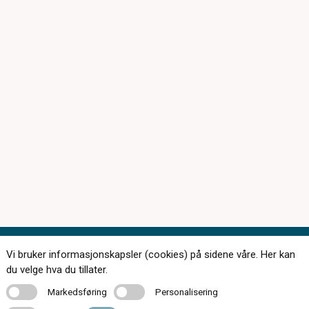
Vi bruker informasjonskapsler (cookies) på sidene våre. Her kan
Kontakt oss
du velge hva du tillater.
Markedsføring
Personalisering
Markedsføring
Personalisering