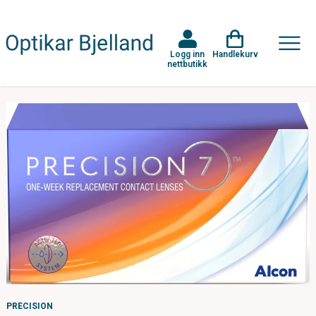
Logg inn
Handlekurv
nettbutikk
PRECISION