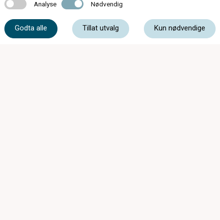
Analyse
Nødvendig
Analyse
Nødvendig
56 55 20 50
Godta alle
Tillat utvalg
Kun nødvendige
post@optikar-bjelland.no
Sandvenvegen 16, 5600 Norheimsund
STENGT Påskeafta 04.04.2026
Ordinære opningstider:
Mandag - Onsdag
09:00 - 16:30